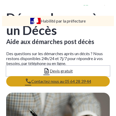
Démarches après
Habilité par la préfecture
TARIFS
un Décès
DEVIS
DÉMARCHES
Aide aux démarches post décès
CRÉMATION / INCINÉRATION
Des questions sur les démarches après un décès ? Nous
TRANSPORT
restons disponibles 24h/24 et 7j/7 pour répondre à vos
besoins, par téléphone ou en ligne.
ORGANISATION / PRÉPARATION
Devis gratuit
URGENCE / ASSISTANCE
Contactez nous au 05 64 28 39 44