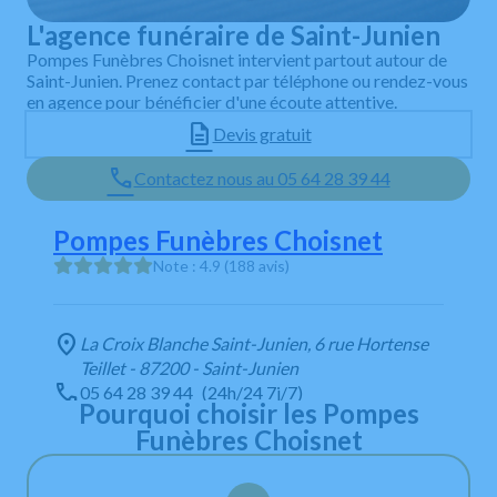
L'agence funéraire de Saint-Junien
Pompes Funèbres Choisnet intervient partout autour de
Saint-Junien. Prenez contact par téléphone ou rendez-vous
en agence pour bénéficier d'une écoute attentive.
Devis gratuit
Contactez nous au 05 64 28 39 44
Pompes Funèbres Choisnet
Note : 4.9 (188 avis)
La Croix Blanche Saint-Junien, 6 rue Hortense
Teillet - 87200 - Saint-Junien
05 64 28 39 44
(24h/24 7j/7)
Pourquoi choisir les Pompes
Numéro d’habilitation : 22-87-0011
Funèbres Choisnet
Lundi au Jeudi