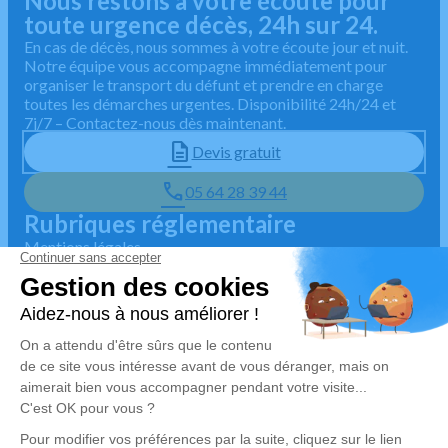
Nous restons à votre écoute pour
toute urgence décès, 24h sur 24.
En cas de décès, nous sommes à votre écoute jour et nuit.
Notre équipe vous accompagne immédiatement pour
organiser le transport du défunt et prendre en charge
toutes les démarches urgentes. Disponibilité 24h/24 et
7j/7 – Contactez-nous dès maintenant.
Devis gratuit
05 64 28 39 44
Rubriques réglementaire
Mentions légales
Politique de traitement des données personnelles
Politique d'utilisation des cookies
Gestionnaire de cookies
Zone d'intervention
4.9/5 sur Google
🇫🇷 Habilité par la préfecture