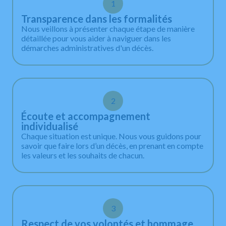
09:00 - 12:00, 14:00 - 18:00
1
Vendredi
Transparence dans les formalités
09:00 - 12:00, 14:00 - 17:00
Nous veillons à présenter chaque étape de manière
Samedi et Dimanche
détaillée pour vous aider à naviguer dans les
Fermé *
démarches administratives d'un décès.
* En dehors des horaires d’ouverture, vous pouvez
contacter les pompes funèbres sur la permanence
téléphonique : 05 64 28 39 44, 24h/24 - 7j/7 y
compris dimanches et jours fériés.
2
Écoute et accompagnement
individualisé
Chaque situation est unique. Nous vous guidons pour
savoir que faire lors d’un décès, en prenant en compte
les valeurs et les souhaits de chacun.
3
Respect de vos volontés et hommage