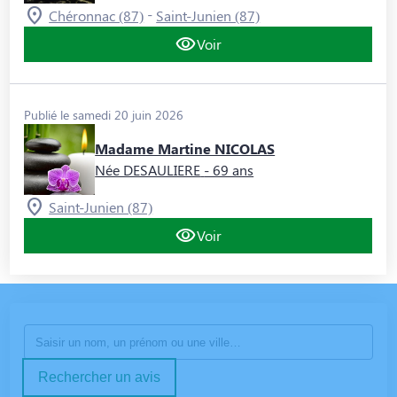
-
Chéronnac (87)
Saint-Junien (87)
Voir
Publié le samedi 20 juin 2026
Madame Martine NICOLAS
Née DESAULIERE
- 69 ans
Saint-Junien (87)
Voir
Rechercher un avis