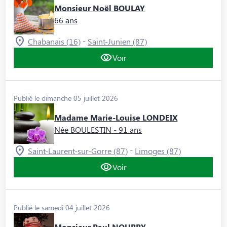
Monsieur Noël BOULAY
66 ans
-
Chabanais (16)
Saint-Junien (87)
Voir
Publié le dimanche 05 juillet 2026
Madame Marie-Louise LONDEIX
Née BOULESTIN
- 91 ans
-
Saint-Laurent-sur-Gorre (87)
Limoges (87)
Voir
Publié le samedi 04 juillet 2026
Monsieur Paul NOURRY