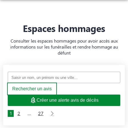
NOS SERVICES
MARBRERIE FUNÉRAIRE
ORGANISER DES OBSÈQUES
Espaces hommages
NOTRE AGENCE
PRÉVOIR SES OBSÈQUES
Consulter les espaces hommages pour avoir accès aux
NOS PRESTATIONS
informations sur les funérailles et rendre hommage au
MONUMENTS FUNÉRAIRES
défunt
NOTRE CHAMBRE FUNÉRAIRE
FUNÉRARIUM
ESPACES HOMMAGES
SERVICES AUX FAMILLES
CONTRATS OBSÈQUES
Rechercher un avis
Créer une alerte avis de décès
1
2
…
27