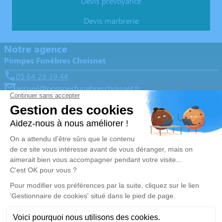
Devis prévoyance
Devis marbrerie
Notre agence
Pompes Funèbres Choisnet
05 64 28 39 44
accueil@pompesfunebreschoisnet.fr
La Croix Blanche Saint-Junien, 6 rue Hortense Teillet -
87200 - Saint-Junien
4.9/5 - 189 avis
Nos Services
Liens utiles
Organiser des obsèques
Avis de décès
Monuments funéraires
Demande de rendez-vous en
agence
Services aux familles
Nos réseaux sociaux
Mentions légales