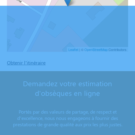
Leaflet
| ©
OpenStreetMap
Contributors
Obtenir l’itinéraire
Demandez votre estimation
d'obsèques en ligne
Portés par des valeurs de partage, de respect et
d’excellence, nous nous engageons à fournir des
prestations de grande qualité aux prix les plus justes.