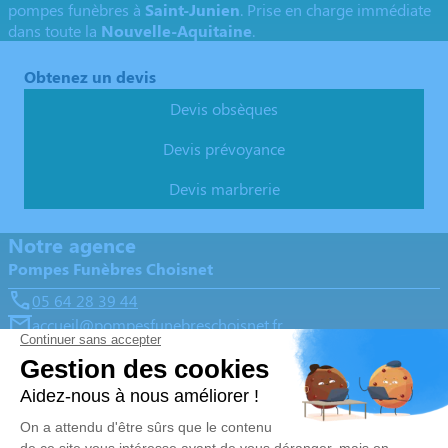
pompes funèbres à
Saint-Junien
. Prise en charge immédiate
dans toute la
Nouvelle-Aquitaine
.
Obtenez un devis
Devis obsèques
Devis prévoyance
Devis marbrerie
Notre agence
Pompes Funèbres Choisnet
05 64 28 39 44
accueil@pompesfunebreschoisnet.fr
La Croix Blanche Saint-Junien, 6 rue Hortense Teillet -
87200 - Saint-Junien
4.9/5 - 188 avis
Nos Services
Liens utiles
Organiser des obsèques
Avis de décès