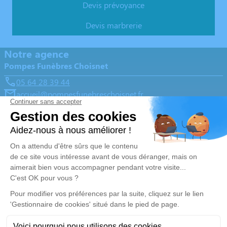
Devis prévoyance
Devis marbrerie
Notre agence
Pompes Funèbres Choisnet
05 64 28 39 44
accueil@pompesfunebreschoisnet.fr
La Croix Blanche Saint-Junien, 6 rue Hortense Teillet -
87200 - Saint-Junien
4.9/5 - 189 avis
Nos Services
Liens utiles
Organiser des obsèques
Avis de décès
Monuments funéraires
Demande de rendez-vous en
agence
Services aux familles
Nos réseaux sociaux
Mentions légales