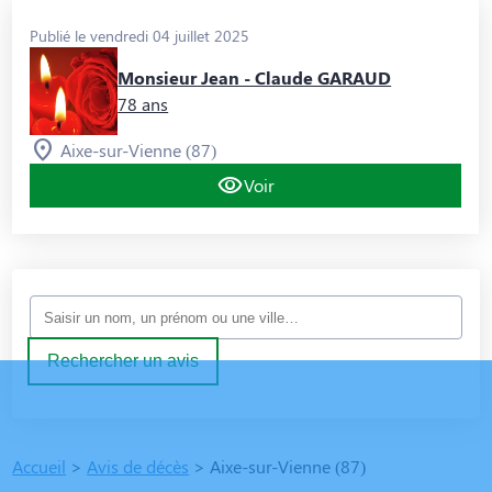
Publié le vendredi 04 juillet 2025
Monsieur Jean - Claude GARAUD
78 ans
Aixe-sur-Vienne (87)
Voir
Rechercher un avis
Accueil
>
Avis de décès
>
Aixe-sur-Vienne (87)