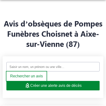
NOS SERVICES
MARBRERIE FUNÉRAIRE
ORGANISER DES OBSÈQUES
Avis d’obsèques de Pompes
NOTRE AGENCE
Funèbres Choisnet à Aixe-
PRÉVOIR SES OBSÈQUES
NOS PRESTATIONS
sur-Vienne (87)
MONUMENTS FUNÉRAIRES
NOTRE CHAMBRE FUNÉRAIRE
FUNÉRARIUM
ESPACES HOMMAGES
SERVICES AUX FAMILLES
CONTRATS OBSÈQUES
Rechercher un avis
Créer une alerte avis de décès