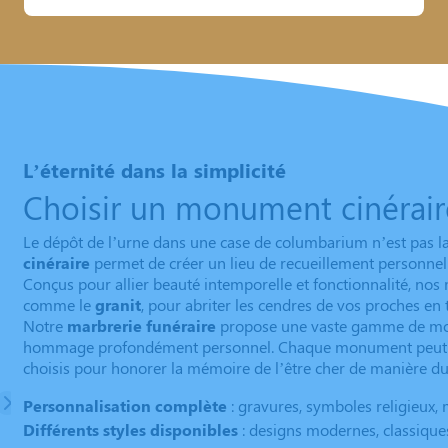
L’éternité dans la simplicité
Choisir un monument cinérair
Le dépôt de l’urne dans une case de columbarium n’est pas la s
cinéraire
permet de créer un lieu de recueillement personnel 
Conçus pour allier beauté intemporelle et fonctionnalité, nos
comme le
granit
, pour abriter les cendres de vos proches en 
Notre
marbrerie funéraire
propose une vaste gamme de modèl
hommage profondément personnel. Chaque monument peut
choisis pour honorer la mémoire de l’être cher de manière du
Personnalisation complète
: gravures, symboles religieux, 
Différents styles disponibles
: designs modernes, classiques