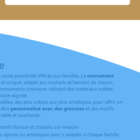
e
eule possibilité offerte aux familles. Le
monument
et unique, adapté aux souhaits et besoins de chacun.
 monuments cinéraires utilisent des matériaux nobles,
toute dignité.
es, des plus sobres aux plus artistiques, pour offrir un
 être
personnalisé avec des gravures
et des motifs
rable et touchante.
motifs floraux et citations sur mesure
, épurés ou artistiques pour s’adapter à chaque famille