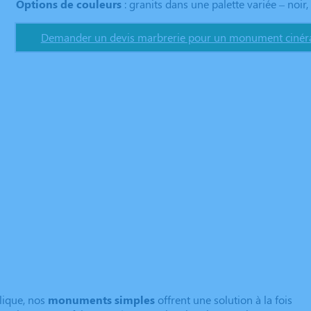
Options de couleurs
: granits dans une palette variée – noir, 
Demander un devis marbrerie pour un monument cinéra
lique, nos
monuments simples
offrent une solution à la fois