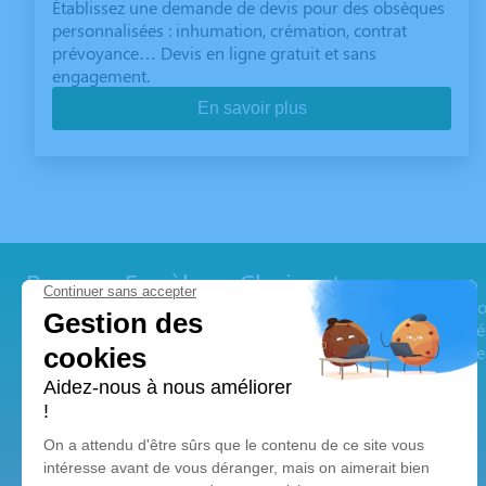
Établissez une demande de devis pour des obsèques
personnalisées : inhumation, crémation, contrat
prévoyance… Devis en ligne gratuit et sans
engagement.
En savoir plus
Pompes Funèbres Choisnet
Les
Pompes Funèbres Choisnet
vous accompagnent pour or
la
Haute-Vienne
(
87
). C’est une équipe impliquée à vos côt
pompes funèbres à
Saint-Junien
. Prise en charge immédiate
Notre agence