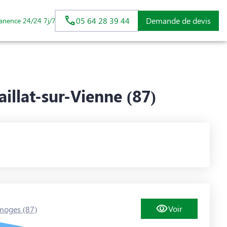
05 64 28 39 44
Demande de devis
anence 24/24 7j/7
llat-sur-Vienne (87)
Voir
moges (87)