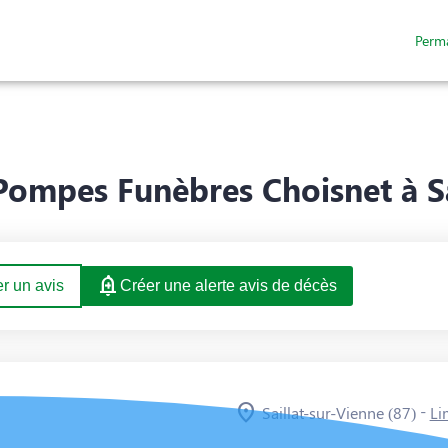
Perm
TATIONS
NOTRE CHAMBRE FUNÉRAIRE
ESPACES HOMMAGES
Pompes Funèbres Choisnet à Sai
r un avis
Créer une alerte avis de décès
-
Saillat-sur-Vienne (87)
Li