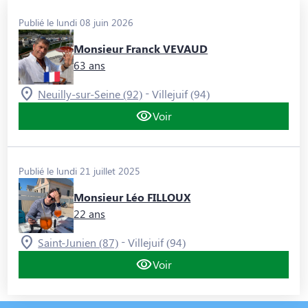
Publié le lundi 08 juin 2026
Monsieur Franck VEVAUD
63 ans
-
Neuilly-sur-Seine (92)
Villejuif (94)
Voir
Publié le lundi 21 juillet 2025
Monsieur Léo FILLOUX
22 ans
-
Saint-Junien (87)
Villejuif (94)
Voir