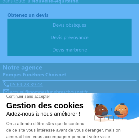
dans toute la
Nouvelle-Aquitaine
.
Obtenez un devis
Devis obsèques
Devis prévoyance
Devis marbrerie
Notre agence
Pompes Funèbres Choisnet
05 64 28 39 44
accueil@pompesfunebreschoisnet.fr
La Croix Blanche Saint-Junien, 6 rue Hortense Teillet -
87200 - Saint-Junien
4.9/5 - 188 avis
Nos Services
Liens utiles
Organiser des obsèques
Avis de décès
Monuments funéraires
Demande de rendez-vous en