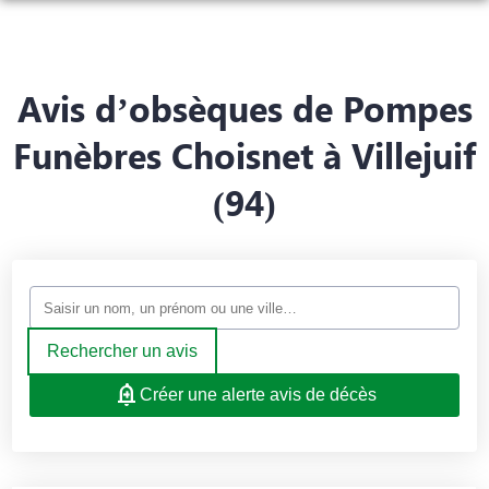
NOS SERVICES
MARBRERIE FUNÉRAIRE
ORGANISER DES OBSÈQUES
Avis d’obsèques de Pompes
NOTRE AGENCE
Funèbres Choisnet à Villejuif
PRÉVOIR SES OBSÈQUES
NOS PRESTATIONS
(94)
MONUMENTS FUNÉRAIRES
NOTRE CHAMBRE FUNÉRAIRE
FUNÉRARIUM
ESPACES HOMMAGES
SERVICES AUX FAMILLES
CONTRATS OBSÈQUES
Rechercher un avis
Créer une alerte avis de décès